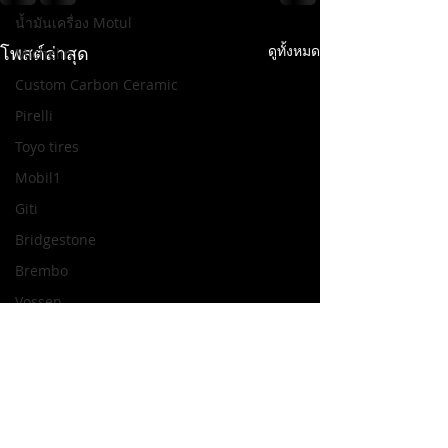
น้ำมันเครื่อง Motul
โพสต์ล่าสุด
ดูทั้งหมด
Michelin
Custom Carbon Ceramic
Pirelli
Toyo tires
Mobil1
Giti
Bridgestone
Brembo
Vossen
IPE
H.DRIVE R Spec
ENKEI
H.DRIVE ECO SPEC