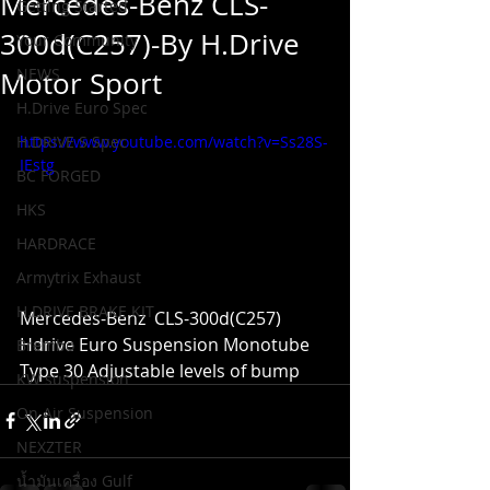
Mercedes-Benz CLS-
Getting Started
300d(C257)-By H.Drive
Your Community
NEWS
Motor Sport
H.Drive Euro Spec
H.DRIVE S Spec
https://www.youtube.com/watch?v=Ss28S-
IEstg
BC FORGED
HKS
HARDRACE
Armytrix Exhaust
H.DRIVE BRAKE KIT
Mercedes-Benz  CLS-300d(C257)  
Hdrive Euro Suspension Monotube
Brembo
Type 30 Adjustable levels of bump
KW suspension
On Air Suspension
NEXZTER
น้ำมันเครื่อง Gulf