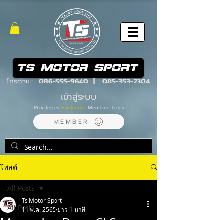
โทรด่วน :
086-555-9640
|
085-353-2304
เข้าสู่ระบบ
Privileges
Exclusive
Member Tiers
MEMBER
โพสต์
All Posts
Ts Motor Sport
All Posts
11 พ.ค. 2565
ยาว 1 นาที