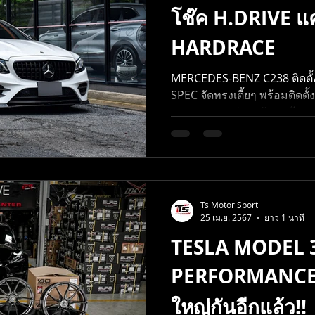
โช๊ค H.DRIVE แค
HARDRACE
H.DRIVE R Spec
ENKEI
H.DRIVE ECO SPEC
STEEL MATE
MERCEDES-BENZ C238 ติดตั้ง
SPEC จัดทรงเตี้ยๆ พร้อมติดตั
ELS
KONIG
HARDRACE ช่วยปรับมุมล้อล
Ts Motor Sport
25 เม.ย. 2567
ยาว 1 นาที
TESLA MODEL 
PERFORMANCE จ
ใหญ่กันอีกแล้ว!!