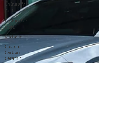
น้ำมันเครื่อง
Gulf
น้ำมันเครื่อง
Motul
Michelin
Custom
Carbon
Ceramic
Pirelli
Toyo tires
Mobil1
Giti
Bridgestone
Brembo
Vossen
IPE