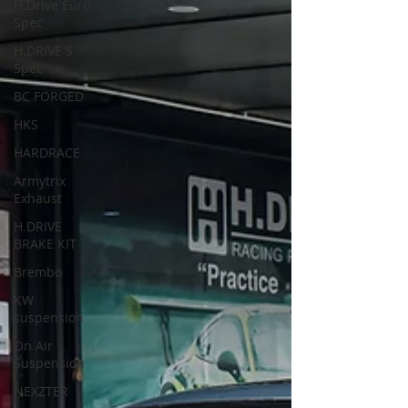
H.Drive Euro
Spec
H.DRIVE S
Spec
BC FORGED
HKS
HARDRACE
Armytrix
Exhaust
H.DRIVE
BRAKE KIT
Brembo
KW
suspension
On Air
Suspension
NEXZTER