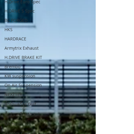
H.Drive Euro Spec
H.DRIVE S Spec
BC FORGED
HKS
HARDRACE
Armytrix Exhaust
H.DRIVE BRAKE KIT
Brembo
KW suspension
On Air Suspension
NEXZTER
น้ำมันเครื่อง Gulf
น้ำมันเครื่อง Motul
Michelin
Custom Carbon