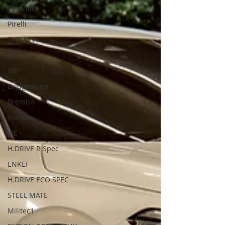
Ceramic
Pirelli
Toyo tires
Mobil1
Giti
Bridgestone
Brembo
Vossen
IPE
H.DRIVE R Spec
ENKEI
H.DRIVE ECO SPEC
STEEL MATE
Militec1