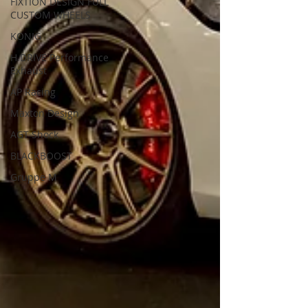
FIXTION DESIGN FULL
CUSTOM WHEELS
KONIG
H.DRIVE Performance
Exhaust
AP Racing
Maxton Design
AGT Shock
BLACKBOOST
Gruppe M