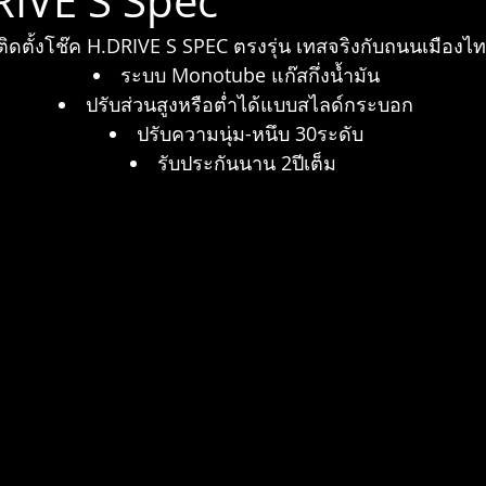
RIVE S Spec
ติดตั้งโช๊ค H.DRIVE S SPEC ตรงรุ่น เทสจริงกับถนนเมืองไท
1
Giti
Bridgestone
Brembo
Vossen
IPE
ระบบ Monotube แก๊สกึ่งน้ำมัน
ปรับส่วนสูงหรือต่ำได้แบบสไลด์กระบอก
ปรับความนุ่ม-หนึบ 30ระดับ
STEEL MATE
รับประกันนาน 2ปีเต็ม 