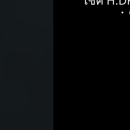
โช้ค H.D
Pirelli
Toyo tires
Mobil
ENKEI
H.DRIVE ECO SPEC