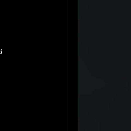
H.DRIVE R Spec
์