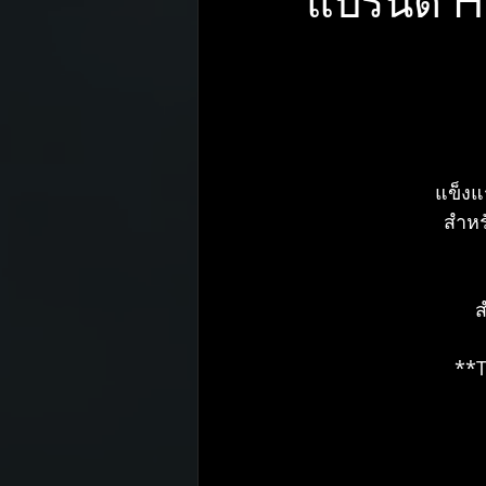
แบรนด์ H
Pirelli
Toyo tires
Mobil
ENKEI
H.DRIVE ECO SPEC
แข็งแ
สำหร
ส
**T