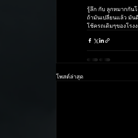
รู้ลึก กับ ลูกหมากก
ถ้ามันเปลี่ยนแล้ว มัน
โช้ครถเดิมๆของโรงงา
โพสต์ล่าสุด