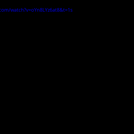
.com/watch?v=oYn8LYz6at8&t=1s
1
Giti
Bridgestone
Brembo
Vossen
IPE
STEEL MATE