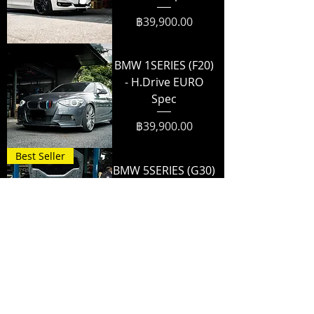
ราคา
฿39,900.00
BMW 1SERIES (F20)
- H.Drive EURO
Spec
ราคา
฿39,900.00
Best Seller
BMW 5SERIES (G30)
- H.Drive EURO
Spec
ราคา
฿39,900.00
BMW 1SERIES
Coupe (E82) -
H.Drive EURO Spec