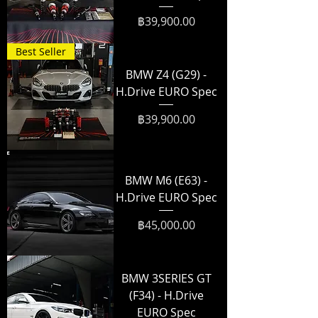
ราคา
฿39,900.00
Best Seller
BMW Z4 (G29) -
H.Drive EURO Spec
ราคา
฿39,900.00
BMW M6 (E63) -
H.Drive EURO Spec
ราคา
฿45,000.00
BMW 3SERIES GT
(F34) - H.Drive
EURO Spec