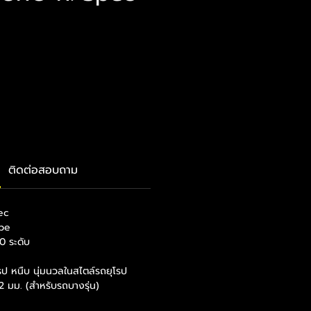
ราคา
ติดต่อสอบถาม
ec
pe
0 ระดับ
ป หนืบ นุ่มนวลในสไตล์รถยุโรป
 มม. (สำหรับรถบางรุ่น)