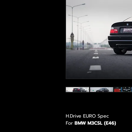
H.Drive EURO Spec
For
BMW M3CSL (E46)