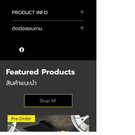
PRODUCT INFO
โช้ค H.Drive Euro Spec
ติดต่อสอบถาม
2-Way Monotube Type
- ปรับค่าความหนืดได้ 30 ระดับ
คุณแมน :
089-484-4481
คุณจักษ์ :
083-584-6896
- ออกแบบมาเพื่อรถยุโรป หนืบ นุ่มนวล
คุณต๊อม :
085 555 9640
ในสไตล์รถยุโรป
- ขนาดแกนโช้คขนาด 52 มม. (สำหรับรถ
บางรุ่น)
Featured Products
สินค้าแนะนำ
Shop All
Pre-Order