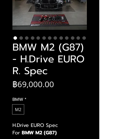
BMW M2 (G87)
- H.Drive EURO
R. Spec
ราคา
฿69,000.00
BMW
*
M2
H.Drive EURO Spec
For
BMW M2 (G87)