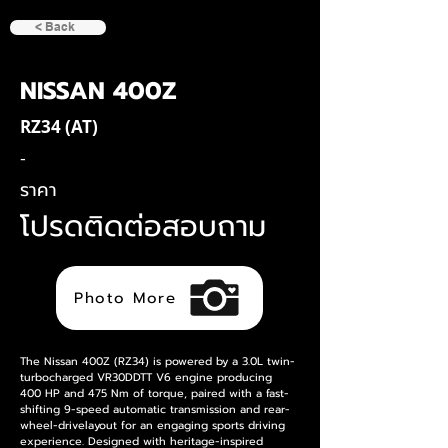
< Back
NISSAN 400Z
RZ34 (AT)
-
ราคา
โปรดติดต่อสอบถาม
Photo More
The Nissan 400Z (RZ34) is powered by a 3.0L twin-
turbocharged VR30DDTT V6 engine producing 
400 HP and 475 Nm of torque, paired with a fast-
shifting 9-speed automatic transmission and rear-
wheel-drivelayout for an engaging sports driving 
experience. Designed with heritage-inspired 