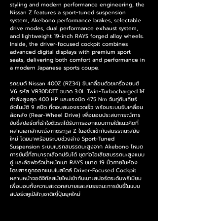
styling and modern performance engineering, the 
Nissan Z features a sport-tuned suspension 
system, Akebono performance brakes, selectable 
drive modes, dual performance exhaust system, 
and lightweight 19-inch RAYS forged alloy wheels. 
Inside, the driver-focused cockpit combines 
advanced digital displays with premium sport 
seats, delivering both comfort and performance in 
a modern Japanese sports coupe.
รถยนต์ Nissan 400Z (RZ34) ขับเคลื่อนด้วยเครื่องยนต์ 
V6 รหัส VR30DDTT ขนาด 3.0L Twin-Turbocharged ให้
กำลังสูงสุด 400 HP และแรงบิด 475 Nm จับคู่กับเกียร์
อัตโนมัติ 9 สปีด ที่ตอบสนองรวดเร็ว พร้อมระบบขับเคลื่อน
ล้อหลัง (Rear-Wheel Drive) เพื่อมอบประสบการณ์การ
ขับขี่สปอร์ตที่เร้าใจตัวรถได้รับการออกแบบภายใต้แนวคิดที่
ผสานเอกลักษณ์จากตระกูล Z ในอดีตเข้ากับสมรรถนะสมัย
ใหม่ โดยมาพร้อมระบบช่วงล่าง Sport-Tuned 
Suspension ระบบเบรกสมรรถนะสูงจาก Akebono โหมด
การขับขี่ที่สามารถเลือกปรับได้ ชุดท่อไอเสียสมรรถนะสูงแบบ
คู่ และล้อฟอร์จน้ำหนักเบา RAYS ขนาด 19 นิ้วภายในห้อง
โดยสารถูกออกแบบในสไตล์ Driver-Focused Cockpit 
ผสานหน้าจอดิจิทัลสมัยใหม่เข้ากับเบาะสปอร์ตระดับพรีเมียม 
เพื่อมอบทั้งความสะดวกสบายและสมรรถนะการขับขี่ในแบบ
สปอร์ตคูเป้สัญชาติญี่ปุ่นยุคใหม่