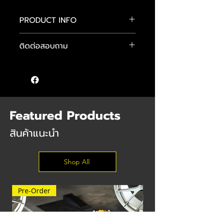
PRODUCT INFO
โช้ค H.DRIVE รุ่น S.SPEC
ติดต่อสอบถาม
วาล์วระบบ Monotube
- ปรับความสูง-ต่ำได้
คุณแมน :
089-484-4481
- ปรับค่าความหนืดได้ 30 ระดับ
คุณจักษ์ :
083-584-6896
- ออกแบบมาเพื่อรองรับการขับขี่ที่นุ่ม
คุณต๊อม :
085 555 9640
นวลสำหรับใช้ในชีวิตประจำวัน
- สินค้ารับประกัน 2 ปี
- ราคาพร้อมปรับเซ็ตฟิลลิ่งและติดตั้ง ฟรี
Featured Products
สินค้าแนะนำ
Shop All
Pre-Order