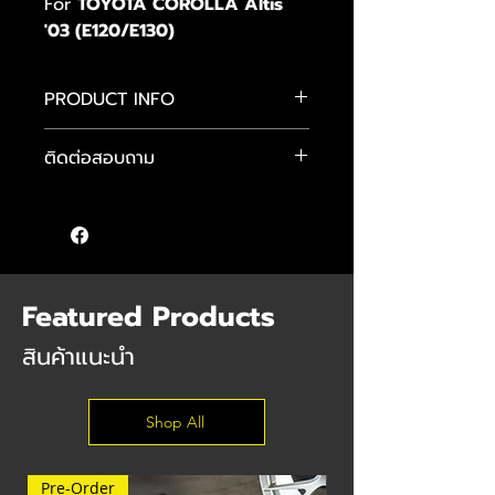
For
TOYOTA COROLLA Altis
'03 (E120/E130)
PRODUCT INFO
โช้ค H.Drive S Spec
ติดต่อสอบถาม
1-Way Monotube Type
- ปรับค่าความหนืดได้ 30 ระดับ
คุณแมน :
089-484-4481
- ออกแบบม“เพื่อความนุ่มนวล เน้นใช้
คุณจักษ์ :
083-584-6896
งานบนท้องถนน
คุณต๊อม :
085 555 9640
- ขนาดแกนโช้คขนาด 50 มม. (สำหรับรถ
บางรุ่น)
Featured Products
สินค้าแนะนำ
Shop All
Pre-Order