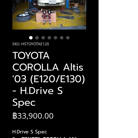
SKU: HSTOYOTAE120
TOYOTA
COROLLA Altis
'03 (E120/E130)
- H.Drive S
Spec
ราคา
฿33,900.00
H.Drive S Spec