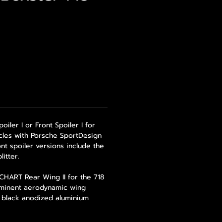
iler I or Front Spoiler I for
cles with Porsche SportDesign
nt spoiler versions include the
litter.
ECHART Rear Wing II for the 718
minent aerodynamic wing
n black anodized aluminium