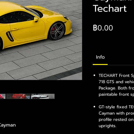
Techart
ราคา
฿0.00
Info
TECHART Front Spo
718 GTS and vehi
Package. Both fro
paintable front sp
GT-style fixed T
Cayman with pro
profile rested o
 Cayman
uprights.