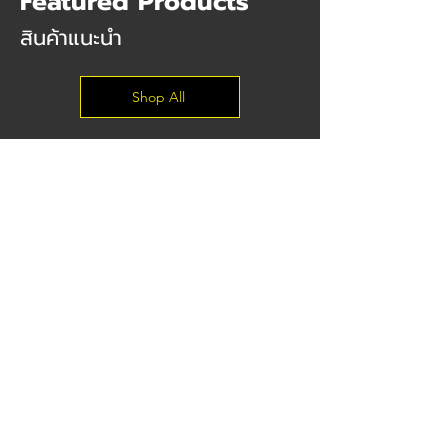
Featured Products
สินค้าแนะนำ
Shop All
Pre-Order
PCCB - Porsche Carbon Ceramic
Mercedes-Benz E-Cou