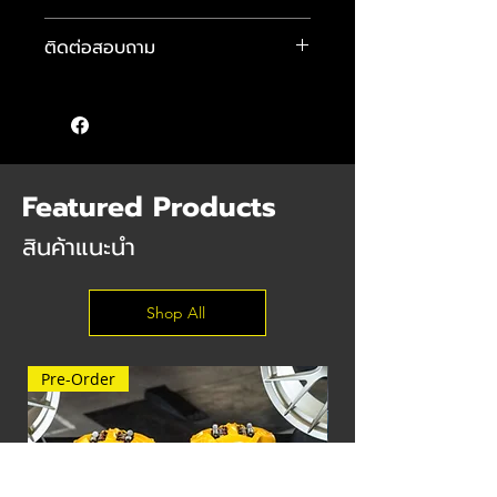
โช้ค H.DRIVE รุ่น S.SPEC
ติดต่อสอบถาม
วาล์วระบบ Monotube
- ปรับความสูง-ต่ำได้
คุณแมน :
089-484-4481
- ปรับค่าความหนืดได้ 30 ระดับ
คุณจักษ์ :
083-584-6896
- ออกแบบมาเพื่อรองรับการขับขี่ที่นุ่ม
คุณต๊อม :
085 555 9640
นวลสำหรับใช้ในชีวิตประจำวัน
- สินค้ารับประกัน 2 ปี
- ราคาพร้อมปรับเซ็ตฟิลลิ่งและติดตั้ง ฟรี
Featured Products
สินค้าแนะนำ
Shop All
Pre-Order