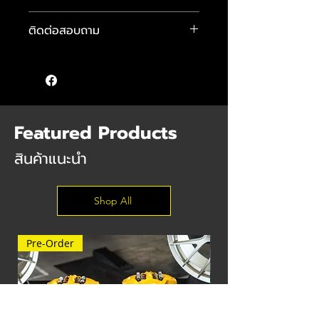
โช้ค H.DRIVE รุ่น Euro Spec
ติดต่อสอบถาม
วาล์วระบบ Monotube
- ปรับความสูง-ต่ำ
คุณแมน :
089-484-4481
- ปรับค่าความหนืดได้ 30 ระดับ
คุณจักษ์ :
083-584-6896
- ออกแบบมาเพื่อรองรับน้ำหนักรถยุโรป
คุณต๊อม :
085 555 9640
ให้ความนุ่มนวล
และกระชับในสไตล์รถยุโรป
- สินค้ารับประกัน 2 ปี
Featured Products
- ราคาพร้อมปรับเซ็ตฟิลลิ่งและติดตั้ง ฟรี
สินค้าแนะนำ
Shop All
Pre-Order