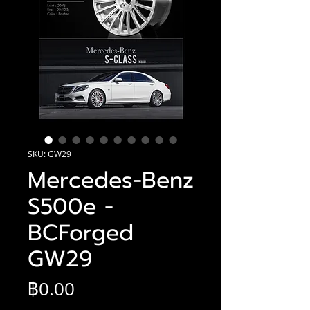
SKU: GW29
Mercedes-Benz
S500e -
BCForged
GW29
ราคา
฿0.00