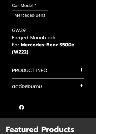
Car Model
*
Mercedes-Benz
GW29
Forged Monoblock
For
Mercedes-Benz S500e
(W222)
PRODUCT INFO
BCForged
ติดต่อสอบถาม
GW29
Forged Monoblock
คุณภูมิ :
095-949-7093
Front : 20x9J
คุณแมน :
089-484-4481
Rear : 20x10.5J
คุณต๊อม :
085 555 9640
Color : Brushed
Featured Products