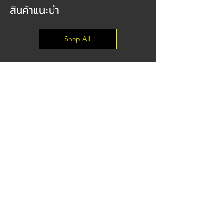
สินค้าแนะนำ
Shop All
Pre-Order
PCCB - Porsche Carbon Ceramic
Mercedes-Benz E-Cou