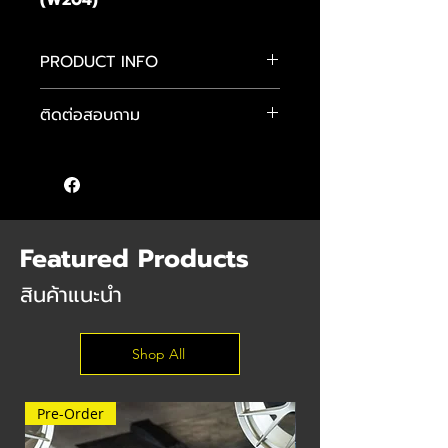
PRODUCT INFO
โช้ค H.DRIVE รุ่น Euro Spec
ติดต่อสอบถาม
วาล์วระบบ Monotube
- ปรับความสูง-ต่ำ
คุณแมน :
089-484-4481
- ปรับค่าความหนืดได้ 30 ระดับ
คุณจักษ์ :
083-584-6896
- ออกแบบมาเพื่อรองรับน้ำหนักรถยุโรป
คุณต๊อม :
085 555 9640
ให้ความนุ่มนวล
และกระชับในสไตล์รถยุโรป
- สินค้ารับประกัน 2 ปี
Featured Products
- ราคาพร้อมปรับเซ็ตฟิลลิ่งและติดตั้ง ฟรี
สินค้าแนะนำ
Shop All
Pre-Order