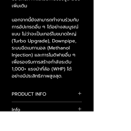
เพิ่มเติม
นอกจากนี้ยังสามารถทำงานร่วมกับ
การอัปเกรดอื่น ๆ ได้อย่างสมบูรณ์
แบบ ไม่ว่าจะเป็นเทอร์โบขนาดใหญ่
(Turbo Upgrade), Downpipe,
ระบบฉีดเมทานอล (Methanol
Injection) และการโมดิฟายอื่น ๆ
เพื่อรองรับการสร้างกำลังระดับ
1,000+ แรงม้าที่ล้อ (WHP) ได้
อย่างมีประสิทธิภาพสูงสุด.
PRODUCT INFO
COMPATIBLE
Info
CLS53 AMG (C257) – M256 3.0L I6
Turbo – (2018 – 2025)
- เพิ่มแรงม้าแบบเนียนๆ โดยไม่ต้องจูน
- รีดอากาศดีขึ้น ตอบสนองไวกว่าเดิม