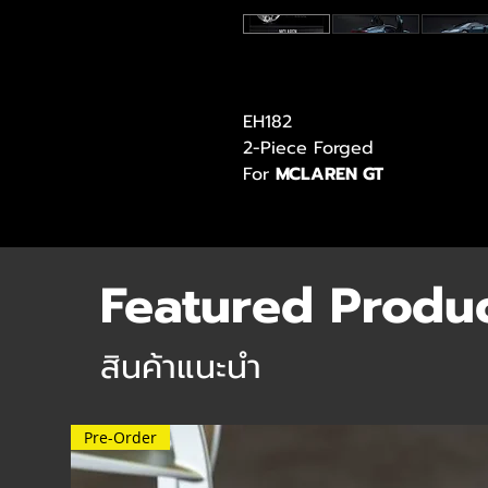
EH182
2-Piece Forged
For
MCLAREN GT
Featured Produ
สินค้าแนะนำ
Pre-Order