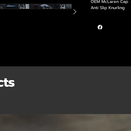
OEM McLaren Cap
Anti Slip Knurling
cts