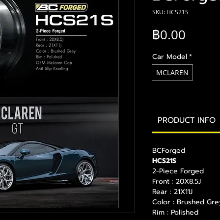
SKU: HCS21S
ราคา
฿0.00
Car Model
*
MCLAREN
PRODUCT INFO
BCForged
HCS21S
2-Piece Forged
Front : 20X8.5J
Rear : 21X11J
Color : Brushed Gre
Rim : Polished