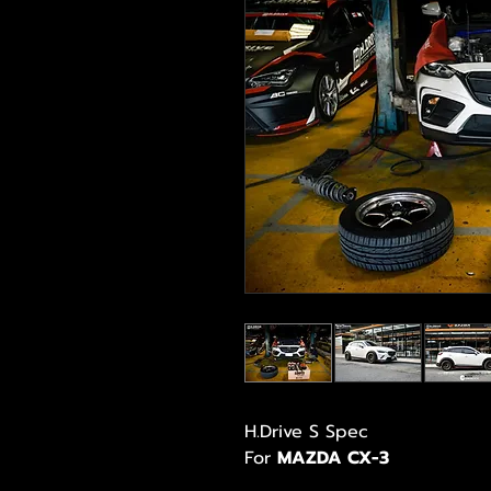
H.Drive S Spec
For
MAZDA CX-3