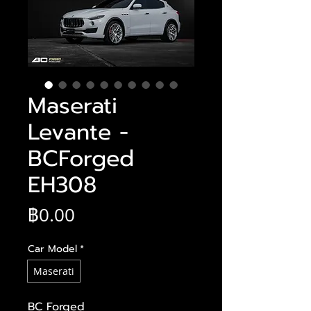
Maserati
Levante -
BCForged
EH308
ราคา
฿0.00
Car Model
*
Maserati
BC Forged