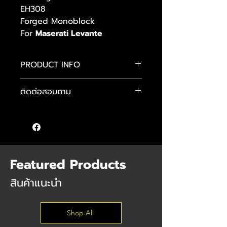
EH308
Forged Monoblock
For
Maserati Levante
PRODUCT INFO
BCForged
ติดต่อสอบถาม
KL01
Forged Monoblock
คุณภูมิ :
095-949-7093
Front : 22x9J
คุณแมน :
089-484-4481
Rear : 22x11J
คุณต๊อม :
085 555 9640
Color : Brushed
Featured Products
สินค้าแนะนำ
Shop All