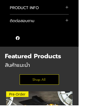
PRODUCT INFO
โช้ค H.Drive S Spec
ติดต่อสอบถาม
1-Way Monotube Type
- ปรับค่าความหนืดได้ 30 ระดับ
คุณแมน :
089-484-4481
- ออกแบบม“เพื่อความนุ่มนวล เน้นใช้
คุณจักษ์ :
083-584-6896
งานบนท้องถนน
คุณต๊อม :
085 555 9640
- ขนาดแกนโช้คขนาด 50 มม. (สำหรับรถ
บางรุ่น)
Featured Products
สินค้าแนะนำ
Shop All
Pre-Order