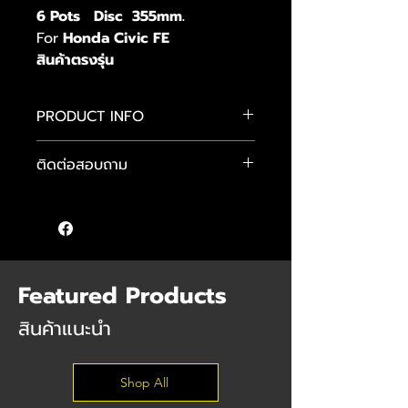
6 Pots Disc 355mm.
For
Honda Civic FE
สินค้าตรงรุ่น
PRODUCT INFO
H.Drive Brake Kit
ติดต่อสอบถาม
GT Series
- Caliper 6 Pots
คุณแมน :
089-484-4481
- Disc 2Pcs.
คุณจักษ์ :
083-584-6896
- สายเบรกถัก
คุณต๊อม :
085 555 9640
- ขาเบรกตรงรุ่น
- อุปกรณ์น๊อตต่างๆ
Featured Products
สินค้าแนะนำ
Shop All