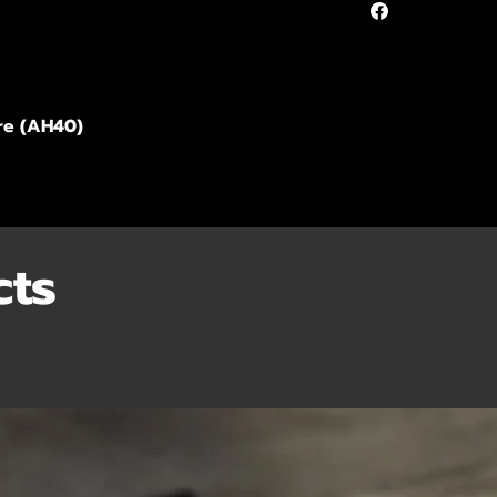
re (AH40)
cts