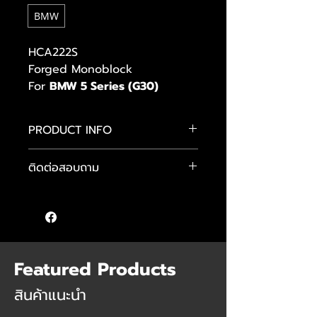
BMW
HCA222S
Forged Monoblock
For
BMW 5 Series (G30)
PRODUCT INFO
BCForged
ติดต่อสอบถาม
KX-V5
Forged Monoblock
คุณภูมิ :
095-949-7093
F: 20x9.0J
คุณแมน :
089-484-4481
R: 20x10.5J
คุณต๊อม :
085 555 9640
Color : Satin Royal Gold
Featured Products
สินค้าแนะนำ