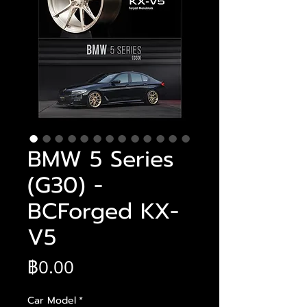
BMW 5 Series
(G30) -
BCForged KX-
V5
ราคา
฿0.00
Car Model
*