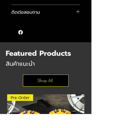
โช้ค H.Drive Euro Spec
ติดต่อสอบถาม
1-Way Monotube Type
- ปรับค่าความหนืดได้ 30 ระดับ
คุณแมน :
089-484-4481
- ออกแบบมาเพื่อรถยุโรป หนืบ นุ่มนวล
คุณจักษ์ :
083-584-6896
ในสไตล์รถยุโรป
คุณต๊อม :
085 555 9640
- ขนาดแกนโช้คขนาด 52 มม. (สำหรับรถ
บางรุ่น)
Featured Products
สินค้าแนะนำ
Shop All
Pre-Order