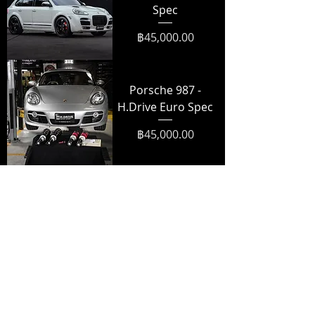
Spec
ราคา
฿45,000.00
Porsche 987 -
H.Drive Euro Spec
ราคา
฿45,000.00
Porsche Cayman
978 - H.Drive Euro
Spec
ราคา
฿39,900.00
Porsche Cayman
718 - H.Drive Euro