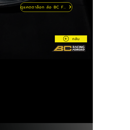
ดูแคตตาล็อก ล้อ BC FORGED
กลับ