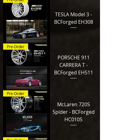
TESLA Model 3 -
BCForged EH308
Pre-Order
PORSCHE 911
CARRERA T -
BCForged EH511
Pre-Order
McLaren 720S
Spider - BCForged
HC010S