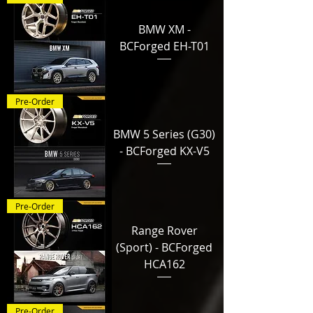
BMW XM -
BCForged EH-T01
Pre-Order
BMW 5 Series (G30)
- BCForged KX-V5
Pre-Order
Range Rover
(Sport) - BCForged
HCA162
Pre-Order