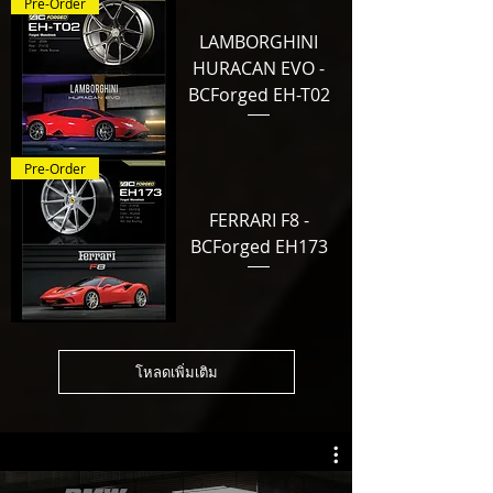
Pre-Order
LAMBORGHINI
HURACAN EVO -
BCForged EH-T02
Pre-Order
FERRARI F8 -
BCForged EH173
โหลดเพิ่มเติม