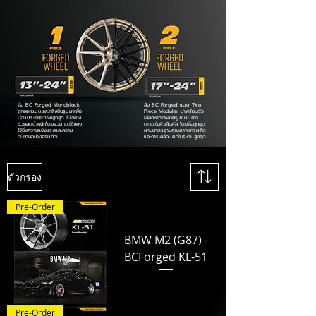
ล้อ BC Forged Monoblock
ล้อ BC Forged แบบ Two
ถูกออกแบบและกลึงขึ้นรูปมาเพื่อ
Piece Modular มาพร้อมตัว
มอบประสิทธิภาพสูงสุด ไม่เพียง
เลือกหลากหลายรูปแบบการ
ช่วยลดน้ำหนักโดยรวม แต่ยังคง
ตกแต่งผิวสัมผัส โดยล้อทุกชุด
ไว้ซึ่งความแข็งแรงและความ
ผ่านมาตรฐานคุณภาพการผลิต
ทนทานอย่างครบถ้วน
และการเคลือบผิวในระดับสูงสุด
ตัวกรอง
Pre-Order
BMW M2 (G87) -
BCForged KL-51
Pre-Order