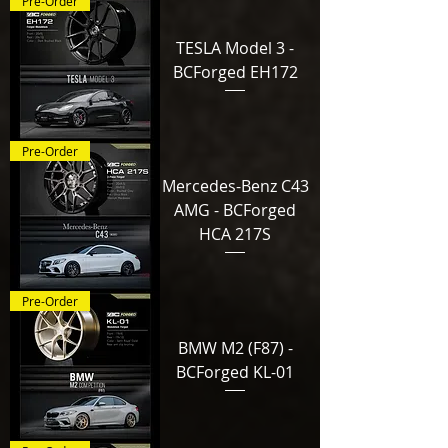
Pre-Order
TESLA Model 3 -
BCForged EH172
Pre-Order
Mercedes-Benz C43
AMG - BCForged
HCA 217S
Pre-Order
BMW M2 (F87) -
BCForged KL-01