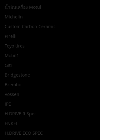
น้ำมันเครื่อง Motul
Michelin
Custom Carbon Ceramic
Pirelli
Toyo tires
Mobil1
Giti
Bridgestone
Brembo
Vossen
IPE
H.DRIVE R Spec
ENKEI
H.DRIVE ECO SPEC