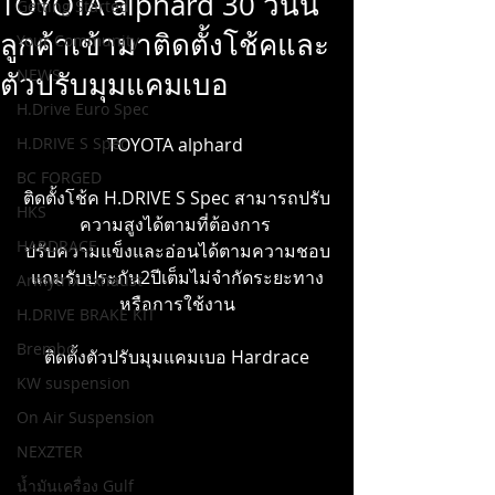
TOYOTA alphard 30 วันนี้
Getting Started
ลูกค้าเข้ามาติดตั้งโช้คและ
Your Community
NEWS
ตัวปรับมุมแคมเบอ
H.Drive Euro Spec
H.DRIVE S Spec
TOYOTA alphard 
BC FORGED
ติดตั้งโช้ค H.DRIVE S Spec สามารถปรับ
HKS
ความสูงได้ตามที่ต้องการ 
HARDRACE
ปรับความแข็งและอ่อนได้ตามความชอบ
แถมรับประกัน2ปีเต็มไม่จำกัดระยะทาง
Armytrix Exhaust
หรือการใช้งาน
H.DRIVE BRAKE KIT
Brembo
ติดตั้งตัวปรับมุมแคมเบอ Hardrace
KW suspension
On Air Suspension
NEXZTER
น้ำมันเครื่อง Gulf