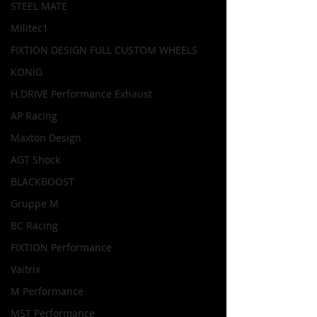
STEEL MATE
Militec1
FIXTION DESIGN FULL CUSTOM WHEELS
KONIG
H.DRIVE Performance Exhaust
AP Racing
Maxton Design
AGT Shock
BLACKBOOST
Gruppe M
BC Racing
FIXTION Performance
Vaitrix
M Performance
MST Performance