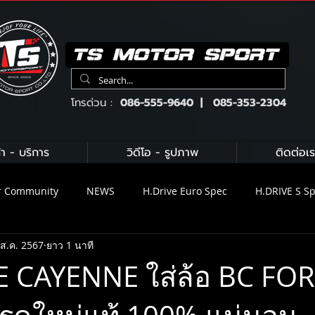
โทรด่วน :
086-555-9640 | 085-353-2304
้า - บริการ
วิดีโอ - รูปภาพ
ติดต่อเร
r Community
NEWS
H.Drive Euro Spec
H.DRIVE S S
 ส.ค. 2567
ยาว 1 นาที
ix Exhaust
H.DRIVE BRAKE KIT
Brembo
KW suspens
 CAYENNE ใส่ล้อ BC FO
น้ำมันเครื่อง Gulf
น้ำมันเครื่อง Motul
Michelin
C