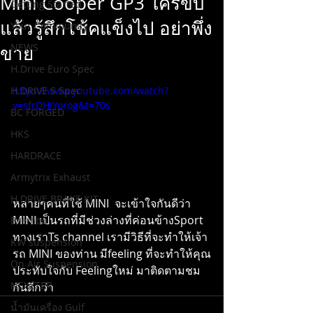
Mini Cooper GP3 ใครขับ
Getting Started
แล้วรู้สึกโช้คแข็งไป อย่าพึ่ง
Your Community
NEWS
ขาย
H.Drive Euro Spec
H.DRIVE S Spec
https://www.youtube.com/watch?
v=sfrDHJYorog&t=70s
BC FORGED
HKS
HARDRACE
Armytrix Exhaust
H.DRIVE BRAKE KIT
หลายๆคนที่ใช้ MINI  จะเข้าใจกันดีว่า 
MINI เป็นรถที่มีช่วงล่างที่ค่อนข้างSport  
Brembo
ทางเราTs channel เรามีวิธีที่จะทำให้เจ้า
KW suspension
รถ MINI ของท่าน มีfeeling ที่จะทำให้คุณ
On Air Suspension
ประทับใจกับ Feelingใหม่ มาติดตามชม
NEXZTER
กันดีกว่า
น้ำมันเครื่อง Gulf