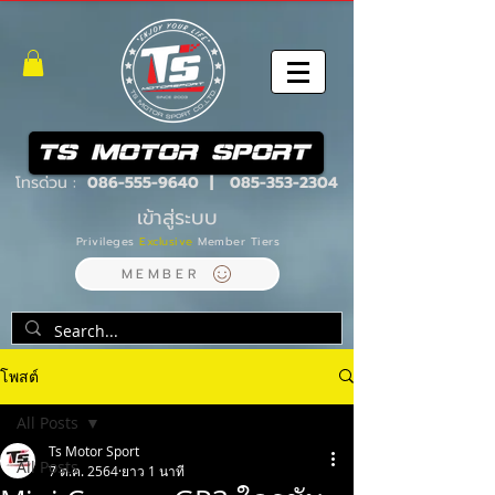
โทรด่วน :
086-555-9640
|
085-353-2304
เข้าสู่ระบบ
Privileges
Exclusive
Member Tiers
MEMBER
โพสต์
All Posts
Ts Motor Sport
All Posts
7 ต.ค. 2564
ยาว 1 นาที