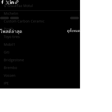
น้ำมันเครื่อง Motul
Michelin
Custom Carbon Ceramic
Pirelli
โพสต์ล่าสุด
ดูทั้งหมด
Toyo tires
Mobil1
Giti
Bridgestone
Brembo
Vossen
IPE
H.DRIVE R Spec
ENKEI
H.DRIVE ECO SPEC