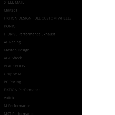
STEEL MATE
Militec1
FIXTION DESIGN FULL CUSTOM WHEELS
KONIG
H.DRIVE Performance Exhaust
AP Racing
Maxton Design
AGT Shock
BLACKBOOST
Gruppe M
BC Racing
FIXTION Performance
Vaitrix
M Performance
MST Performance