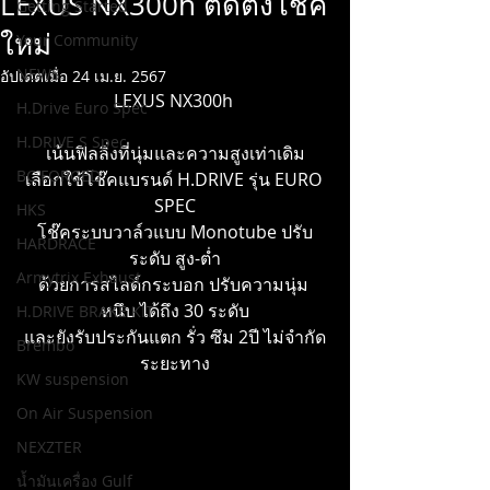
LEXUS NX300h ติดตั้งโช๊ค
Getting Started
ใหม่
Your Community
NEWS
อัปเดตเมื่อ
24 เม.ย. 2567
LEXUS NX300h 
H.Drive Euro Spec
H.DRIVE S Spec
เน้นฟิลลิ่งที่นุ่มและความสูงเท่าเดิม
BC FORGED
เลือกใช้โช๊คแบรนด์ H.DRIVE รุ่น EURO 
SPEC
HKS
โช๊คระบบวาล์วแบบ Monotube ปรับ
HARDRACE
ระดับ สูง-ต่ำ
Armytrix Exhaust
ด้วยการสไลด์กระบอก ปรับความนุ่ม 
หนึบ ได้ถึง 30 ระดับ
H.DRIVE BRAKE KIT
และยังรับประกันแตก รั่ว ซึม 2ปี ไม่จำกัด
Brembo
ระยะทาง
KW suspension
On Air Suspension
NEXZTER
น้ำมันเครื่อง Gulf