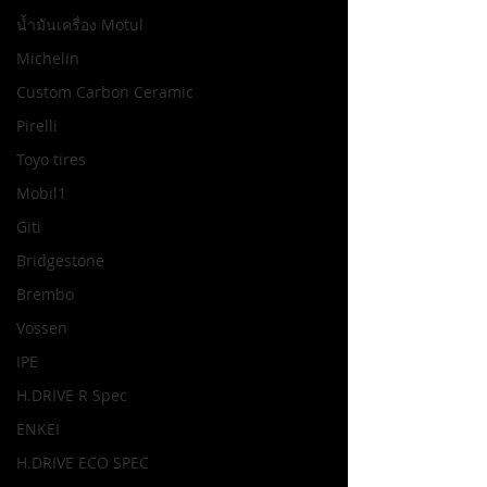
น้ำมันเครื่อง Motul
Michelin
Custom Carbon Ceramic
Pirelli
Toyo tires
Mobil1
Giti
Bridgestone
Brembo
Vossen
IPE
H.DRIVE R Spec
ENKEI
H.DRIVE ECO SPEC