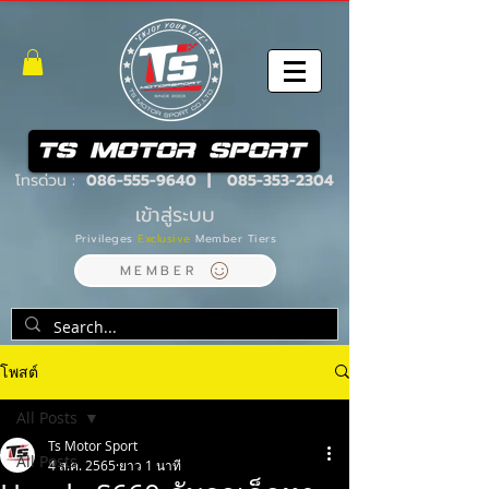
โทรด่วน :
086-555-9640
|
085-353-2304
เข้าสู่ระบบ
Privileges
Exclusive
Member Tiers
MEMBER
โพสต์
All Posts
Ts Motor Sport
All Posts
4 ส.ค. 2565
ยาว 1 นาที