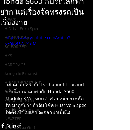
Honda S660 กับรถเล็กหา
Getting Started
ยาก แต่เรื่องจัดทรงรถเป็น
Your Community
NEWS
เรื่องง่าย
H.Drive Euro Spec
H.DRIVE S Spec
https://www.youtube.com/watch?
v=0KVf6WLX-dM
BC FORGED
HKS
HARDRACE
Armytrix Exhaust
H.DRIVE BRAKE KIT
กลับมาอีกครั้งกับ Ts channel Thailand 
ครั้งนี้เราพามาพบกับ Honda S660 
Brembo
Modulo X Version Z  สวย หล่อ กระทัด
KW suspension
รัด มาดูกับว่า ถ้าจับ โช้ค H.Drive S spec 
On Air Suspension
ติดตั้งเข้าไปแล้ว จะออกมาเป็นไง
NEXZTER
น้ำมันเครื่อง Gulf