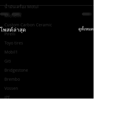
น้ำมันเครื่อง Motul
Michelin
Custom Carbon Ceramic
โพสต์ล่าสุด
ดูทั้งหมด
Pirelli
Toyo tires
Mobil1
Giti
Bridgestone
Brembo
Vossen
IPE
H.DRIVE R Spec
ENKEI
H.DRIVE ECO SPEC