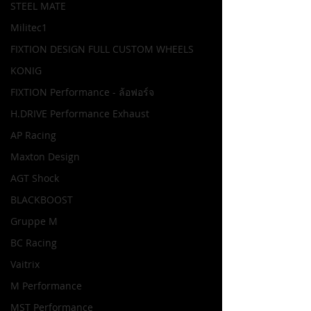
STEEL MATE
Militec1
FIXTION DESIGN FULL CUSTOM WHEELS
KONIG
FIXTION Performance - ล้อฟอร์จ
H.DRIVE Performance Exhaust
AP Racing
Maxton Design
AGT Shock
BLACKBOOST
Gruppe M
BC Racing
Vaitrix
M Performance
MST Performance