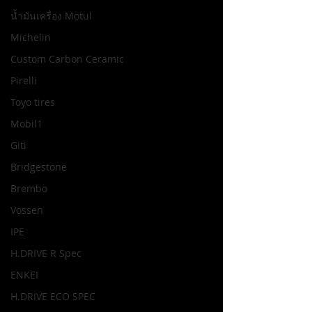
น้ำมันเครื่อง Motul
Michelin
Custom Carbon Ceramic
Pirelli
Toyo tires
Mobil1
Giti
Bridgestone
Brembo
Vossen
IPE
H.DRIVE R Spec
ENKEI
H.DRIVE ECO SPEC