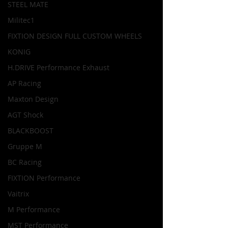
STEEL MATE
Militec1
FIXTION DESIGN FULL CUSTOM WHEELS
KONIG
H.DRIVE Performance Exhaust
AP Racing
Maxton Design
AGT Shock
BLACKBOOST
Gruppe M
BC Racing
FIXTION Performance
Vaitrix
M Performance
MST Performance