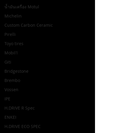
น้ำมันเครื่อง Motul
Michelin
Custom Carbon Ceramic
Pirelli
Toyo tires
Mobil1
Giti
Bridgestone
Brembo
Vossen
IPE
H.DRIVE R Spec
ENKEI
H.DRIVE ECO SPEC