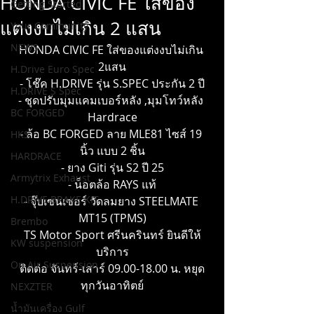
HONDA CIVIC FE ใส่ของ
Getting Started
แต่งงบไม่เกิน 2 แสน
Your Community
NEWS
HONDA CIVIC FE ใส่ของแต่งงบไม่เกิน 
2แสน
H.Drive Euro Spec
- โช๊ค 
H.DRIVE
 รุ่น S.SPEC ประกัน 2 ปี
H.DRIVE S Spec
- ชุดปรับมุมแคมเบอร์หลัง ,มุมโทว์หลัง 
BC FORGED
Hardrace
- ล้อ BC FORGED ลาย MLE81 ไซส์ 19 
HKS
นิ้ว แบบ 2 ชิ้น
HARDRACE
- ยาง Giti รุ่น S2 ปี 25
Armytrix Exhaust
- น็อตล้อ RAYS แท้
H.DRIVE BRAKE KIT
- จุ๊บเซนเซอร์ วัดลมยาง STEELMATE 
MT15 (TPMS)
Brembo
TS Motor Sport ศรีนครินทร์ ยินดีให้
KW suspension
บริการ
On Air Suspension
ติดต่อ จันทร์-เสาร์ 09.00-18.00 น. หยุด
ทุกวันอาทิตย์
NEXZTER
น้ำมันเครื่อง Gulf