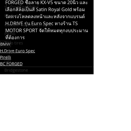
FORGED ชื่อลาย KX-V5 ขนาด 20นิ้ว และ
น้ำมันเครื่อง Motul
เลือกสีล้อเป็นสี Satin Royal Gold พร้อม
Michelin
จัดทรงโหลดลงหน้าและหลังจากแบรนด์ 
H.DRIVE
 รุ่น Euro Spec ทางร้าน TS 
Custom Carbon Ceramic
MOTOR SPORT จัดให้หมดทุกงบประมาน
Pirelli
ที่ต้องการ
Toyo tires
BMW
H.Drive Euro Spec
Mobil1
Pirelli
Giti
BC FORGED
Bridgestone
Brembo
Vossen
IPE
H.DRIVE R Spec
ความคิดเห็น
ENKEI
H.DRIVE ECO SPEC