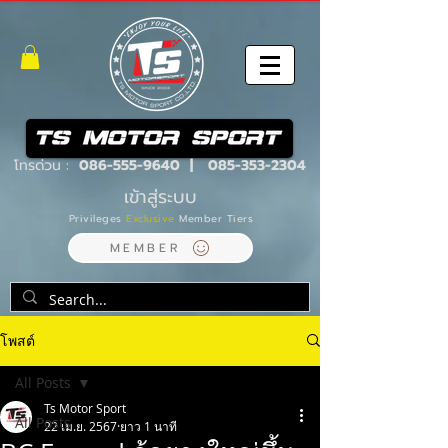
โทรด่วน :
086-555-9640
|
085-353-2304
เข้าสู่ระบบ
Privileges
Exclusive
Member Tiers
MEMBER
โพสต์
All Posts
Ts Motor Sport
All Posts
22 เม.ย. 2567
ยาว 1 นาที