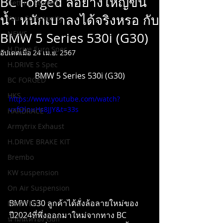
BC Forged ล้อยางใหญ่ขึ้น
Getting Started
น้ำ หนักเบาลงได้จริงหรอ กับ
Your Community
NEWS
BMW 5 Series 530i (G30)
H.Drive Euro Spec
อัปเดตเมื่อ
24 เม.ย. 2567
H.DRIVE S Spec
BMW 5 Series 530i (G30)
BC FORGED
HKS
https://www.youtube.com/watch?
v=fOlnuHs8JJY&t=33s
HARDRACE
Armytrix Exhaust
H.DRIVE BRAKE KIT
Brembo
KW suspension
On Air Suspension
BMW G30 ลูกค้าได้สั่งล้อลายใหม่ของ
NEXZTER
ปี2024ที่พึ่งออกมาใหม่จากทาง BC 
น้ำมันเครื่อง Gulf