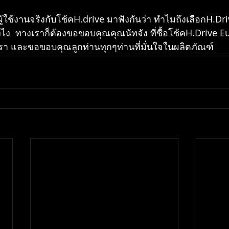
้ใช้งานจริงกับโช้คH.drive มาฟังกันว่า ทำไมถึงเลือกH.Dri
งไง  ทางเราก็ต้องขอขอบคุณคุณนัทจัง ที่ซื้อโช้คH.Drive E
า และขอขอบคุณลูกท่านทุกๆท่านที่มั่นใจในผลิตภัณฑ์