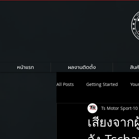
หน้าแรก
ผลงานติดตั้ง
สินค
All Posts
Getting Started
You
Ts Motor Sport
10 
HKS
HARDRACE
Armytr
เสียงจากผ
On Air Suspension
NEXZTER