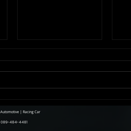
Mclaren 675LT Spider -
Pors
EH182 BCForged (4K)
H.Dr
utomotive | Racing Car
 089-484-4481