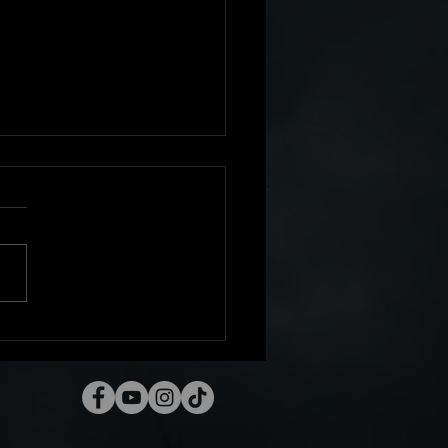
che Cayman 718 By
ive Motor Sport