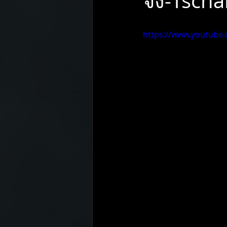
จัง-Tsch
Pirelli
Toyo tires
Mobil
https://www.youtube
ENKEI
H.DRIVE ECO SPEC