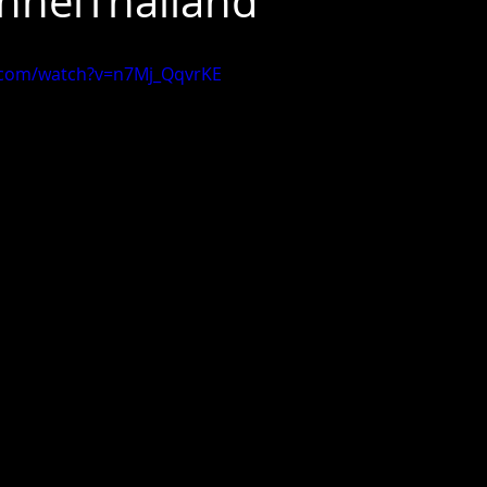
annelThailand
1
Giti
Bridgestone
Brembo
Vossen
IPE
.com/watch?v=n7Mj_QqvrKE
STEEL MATE