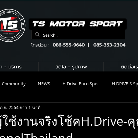
โทรด่วน :
086-555-9640 | 085-353-2304
้า - บริการ
วิดีโอ - รูปภาพ
ติดต่อเร
r Community
NEWS
H.Drive Euro Spec
H.DRIVE S S
ก.ย. 2564
ยาว 1 นาที
ix Exhaust
H.DRIVE BRAKE KIT
Brembo
KW suspens
ู้ใช้งานจริงโช้คH.Drive-ค
น้ำมันเครื่อง Gulf
น้ำมันเครื่อง Motul
Michelin
C