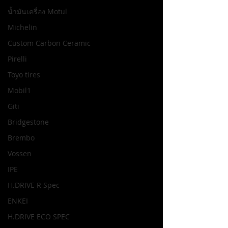
น้ำมันเครื่อง Motul
Michelin
Custom Carbon Ceramic
Pirelli
Toyo tires
Mobil1
Giti
Bridgestone
Brembo
Vossen
IPE
H.DRIVE R Spec
ENKEI
H.DRIVE ECO SPEC