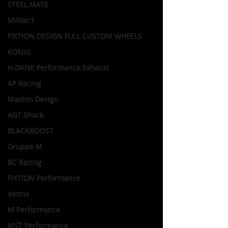
STEEL MATE
Militec1
FIXTION DESIGN FULL CUSTOM WHEELS
KONIG
H.DRIVE Performance Exhaust
AP Racing
Maxton Design
AGT Shock
BLACKBOOST
Gruppe M
BC Racing
FIXTION Performance
Vaitrix
M Performance
MST Performance