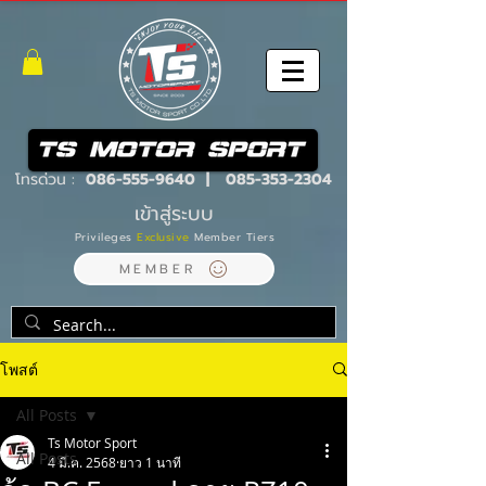
โทรด่วน :
086-555-9640
|
085-353-2304
เข้าสู่ระบบ
Privileges
Exclusive
Member Tiers
MEMBER
โพสต์
All Posts
Ts Motor Sport
All Posts
4 มี.ค. 2568
ยาว 1 นาที