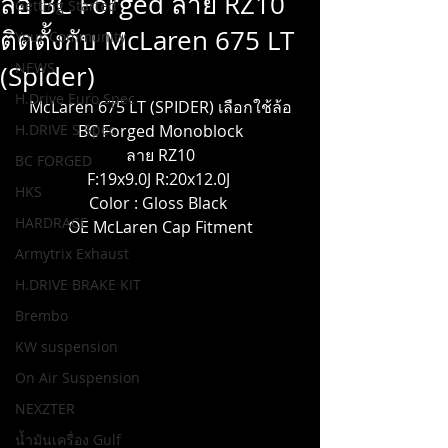
ล้อ BC Forged ลาย RZ10
Getting Started
ติดตั้งกับ McLaren 675 LT
Your Community
NEWS
(Spider)
H.Drive Euro Spec
 McLaren 675 LT (SPIDER) เลือกใช้ล้อ 
H.DRIVE S Spec
BC Forged Monoblock
 ลาย RZ10 
BC FORGED
F:19x9.0J R:20x12.0J 
HKS
Color : Gloss Black 
HARDRACE
OE McLaren Cap Fitment
Armytrix Exhaust
H.DRIVE BRAKE KIT
Brembo
KW suspension
On Air Suspension
NEXZTER
น้ำมันเครื่อง Gulf